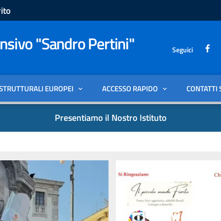
ito
sivo "Sandro Pertini"
Seguici
 STRUTTURALI EUROPEI
ACCESSO RAPIDO
CONTATTI 
Presentiamo il Nostro Istituto