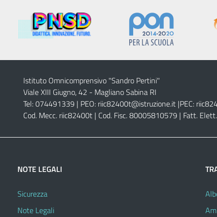
Istituto Omnicomprensivo "Sandro Pertini"
Viale XIII Giugno, 42 - Magliano Sabina RI
Tel: 074491339 | PEO:
riic82400t@istruzione.it |
PEC:
riic82
Cod. Mecc. riic82400t | Cod. Fisc. 80005810579 | Fatt. Ele
NOTE LEGALI
TR
Sicurezza
Alb
Note Legali
Amm