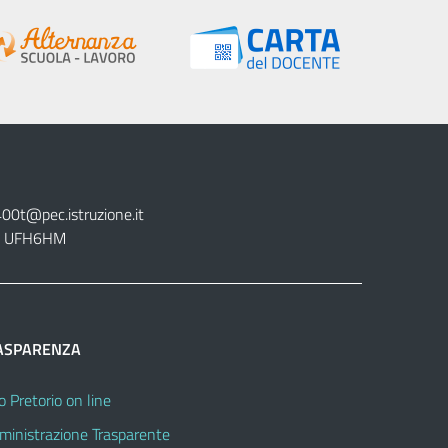
400t@pec.istruzione.it
tt. UFH6HM
ASPARENZA
o Pretorio on line
inistrazione Trasparente