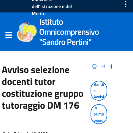
⋮
dell'Istruzione e del
Merito
Istituto
Omnicomprensivo
"Sandro Pertini"
Avviso selezione
docenti tutor
Bandi
costituzione gruppo
e
Avvisi
tutoraggio DM 176
In
primo
piano