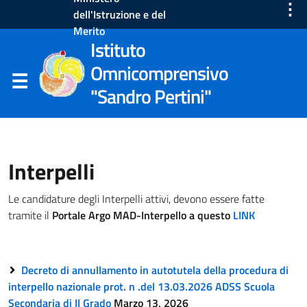
⋮
dell'Istruzione e del
Merito
Istituto
Omnicomprensivo
"Sandro Pertini"
Interpelli
Le candidature degli Interpelli attivi, devono essere fatte
tramite il
Portale Argo MAD-Interpello a questo
LINK
Decreto di annullamento in autotutela della procedura di
interpello nazionale prot. n .del 13.03.2026 ADSS Scuola
Secondaria di II Grado
Marzo 13, 2026