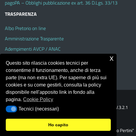
pagoPA – Obblighi pubblicazione ex art. 36 D.Lgs. 33/13
TRASPARENZA
Albo Pretorio on line
Amministrazione Trasparente
Adempimenti AVCP / ANAC
x
Accesso Civico
Questo sito rilascia cookies tecnici per
Dichiarazione di accessibilità
consentirne il funzionamento, anche di terza
parte (ma non extra UE). Per saperne di più sui
cookies e su come gestirli, consulta la policy
disponibile nell'apposito link in fondo alla
pagina.
Cookie Policy
Portale realizzato con la piattaforma
Argo Web 4.0
Template Italia configurato sul tema accessibile
EduTheme
V.3.2.1
Tecnici (necessari)
Tecnici (necessari)
(Alioth)
Ho capito
© 2026 Istituto Omnicomprensivo "Sandro Pertini"