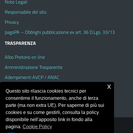
Note Legali
Responsabile del sito
Privacy
pagoPA – Obblighi pubblicazione ex art. 36 D.Lgs. 33/13
TRASPARENZA
Albo Pretorio on line
Amministrazione Trasparente
Adempimenti AVCP / ANAC
x
Accesso Civico
Questo sito rilascia cookies tecnici per
Dichiarazione di accessibilità
consentirne il funzionamento, anche di terza
parte (ma non extra UE). Per saperne di più sui
cookies e su come gestirli, consulta la policy
disponibile nell'apposito link in fondo alla
pagina.
Cookie Policy
Portale realizzato con la piattaforma
Argo Web 4.0