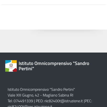
Istituto Omnicomprensivo "Sandro
Pertini"
Istituto Omnicomprensivo "Sandro Pertini"
Viale XIII Giugno, 42 - Magliano Sabina RI
Tel: 074491339 | PEO:
riic82400t@istruzione.it |
PEC:
riic82400t@pec.istruzione.it