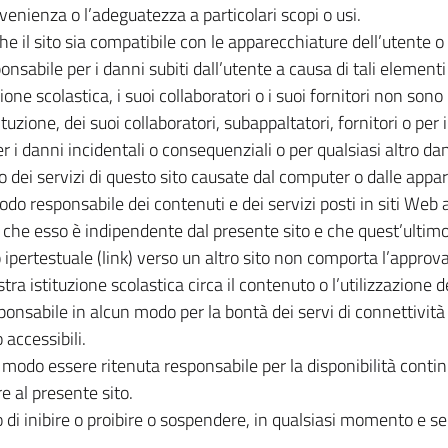
convenienza o l’adeguatezza a particolari scopi o usi.
 il sito sia compatibile con le apparecchiature dell’utente o ch
onsabile per i danni subiti dall’utente a causa di tali elementi 
one scolastica, i suoi collaboratori o i suoi fornitori non sono
ituzione, dei suoi collaboratori, subappaltatori, fornitori o pe
 i danni incidentali o consequenziali o per qualsiasi altro dann
i o dei servizi di questo sito causate dal computer o dalle appa
odo responsabile dei contenuti e dei servizi posti in siti Web 
che esso è indipendente dal presente sito e che quest’ultimo 
 ipertestuale (link) verso un altro sito non comporta l’approv
ra istituzione scolastica circa il contenuto o l’utilizzazione de
ponsabile in alcun modo per la bontà dei servi di connettività d
 accessibili.
 modo essere ritenuta responsabile per la disponibilità continu
e al presente sito.
itto di inibire o proibire o sospendere, in qualsiasi momento e s