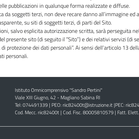
nelle pubblicazioni in qualunque forma realizzate e diffuse.
ita da soggetti terzi, non deve recare danno all’immagine ed all
sparente, su siti di soggetti terzi, di parti del Sito.
ni, salvo esplicita autorizzazione scritta, sarà perseguita nell
del presente sito (di seguito il “Sito”) e dei relativi servizi (di 
di protezione dei dati personali”. Ai sensi dell’articolo 13 d
ti personali.
Istituto Omnicomprensivo "Sandro Pertini"
Viale XIII Giugno, 42 - Magliano Sabina RI
Tel: 074491339 | PEO:
riic82400t@istruzione.it |
PEC:
riic82
Cod. Mecc. riic82400t | Cod. Fisc. 80005810579 | Fatt. Ele