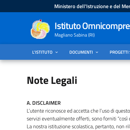
Ministero dell'Istruzione e del Mer
Istituto Omnicompren
Magliano Sabina (RI)
L’ISTITUTO
DOCUMENTI
PROGETTI
Note Legali
A. DISCLAIMER
L’utente riconosce ed accetta che l’uso di questo s
servizi eventualmente offerti, sono forniti “così c
La nostra istituzione scolastica, pertanto, non ril