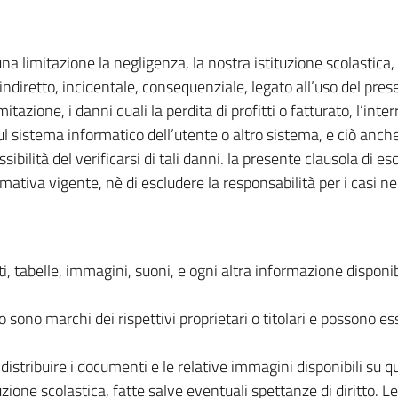
 limitazione la negligenza, la nostra istituzione scolastica, i
indiretto, incidentale, consequenziale, legato all’uso del prese
tazione, i danni quali la perdita di profitti o fatturato, l’inte
sul sistema informatico dell’utente o altro sistema, e ciò anch
ilità del verificarsi di tali danni. la presente clausola di es
normativa vigente, nè di escludere la responsabilità per i casi 
testi, tabelle, immagini, suoni, e ogni altra informazione dispo
 sono marchi dei rispettivi proprietari o titolari e possono es
e distribuire i documenti e le relative immagini disponibili su 
uzione scolastica, fatte salve eventuali spettanze di diritto. Le 