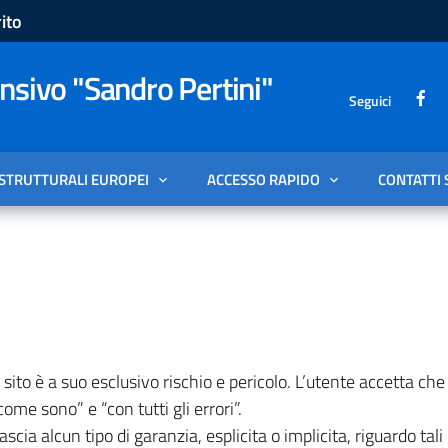
ito
sivo "Sandro Pertini"
Seguici
 STRUTTURALI EUROPEI
ACCESSO RAPIDO
CONTATTI 
ito è a suo esclusivo rischio e pericolo. L’utente accetta che il
ome sono” e “con tutti gli errori”.
ascia alcun tipo di garanzia, esplicita o implicita, riguardo ta