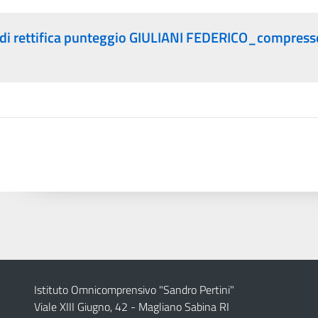
di rettifica punteggio GIULIANI FEDERICO_compress
Istituto Omnicomprensivo "Sandro Pertini"
Viale XIII Giugno, 42 - Magliano Sabina RI