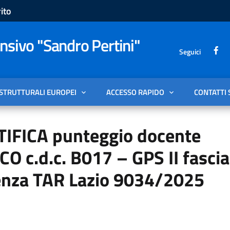
ito
sivo "Sandro Pertini"
Seguici
 STRUTTURALI EUROPEI
ACCESSO RAPIDO
CONTATTI 
IFICA punteggio docente
O c.d.c. B017 – GPS II fascia
enza TAR Lazio 9034/2025