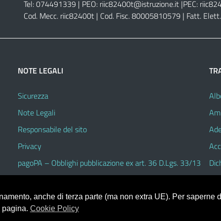
Tel: 074491339 | PEO:
riic82400t@istruzione.it |
PEC:
riic82
Cod. Mecc. riic82400t | Cod. Fisc. 80005810579 | Fatt. Ele
NOTE LEGALI
TR
Sicurezza
Alb
Note Legali
Amm
Responsabile del sito
Ade
Privacy
Acc
pagoPA – Obblighi pubblicazione ex art. 36 D.Lgs. 33/13
Dic
ionamento, anche di terza parte (ma non extra UE). Per saperne di
a pagina.
Cookie Policy