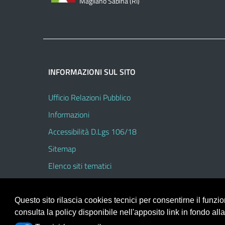
Magliano Sabina (RI)
INFORMAZIONI SUL SITO
Ufficio Relazioni Pubblico
Informazioni
Accessibilità D.Lgs 106/18
Sitemap
Elenco siti tematici
Questo sito rilascia cookies tecnici per consentirne il funz
consulta la policy disponibile nell'apposito link in fondo all
Portale realizzato con la piattaforma
Argo Web 4.0