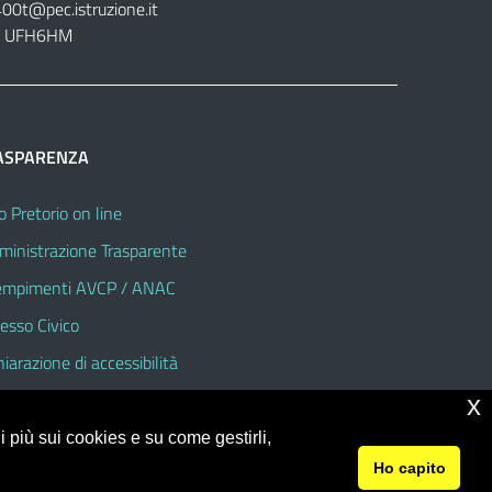
400t@pec.istruzione.it
tt. UFH6HM
ASPARENZA
o Pretorio on line
inistrazione Trasparente
mpimenti AVCP / ANAC
esso Civico
hiarazione di accessibilità
x
 più sui cookies e su come gestirli,
Ho capito
© 2026 Istituto Omnicomprensivo "Sandro Pertini"