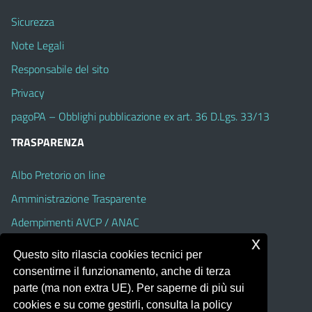
Sicurezza
Note Legali
Responsabile del sito
Privacy
pagoPA – Obblighi pubblicazione ex art. 36 D.Lgs. 33/13
TRASPARENZA
Albo Pretorio on line
Amministrazione Trasparente
Adempimenti AVCP / ANAC
x
Accesso Civico
Questo sito rilascia cookies tecnici per
Dichiarazione di accessibilità
consentirne il funzionamento, anche di terza
parte (ma non extra UE). Per saperne di più sui
cookies e su come gestirli, consulta la policy