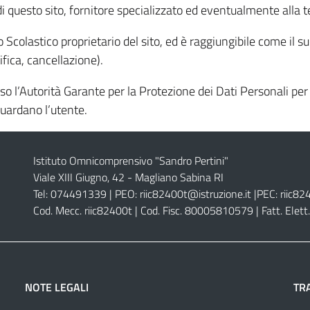
di questo sito, fornitore specializzato ed eventualmente alla te
uto Scolastico proprietario del sito, ed è raggiungibile come il s
ttifica, cancellazione).
o l’Autorità Garante per la Protezione dei Dati Personali per
guardano l’utente.
Istituto Omnicomprensivo "Sandro Pertini"
Viale XIII Giugno, 42 - Magliano Sabina RI
Tel: 074491339 | PEO:
riic82400t@istruzione.it |
PEC:
riic82
Cod. Mecc. riic82400t | Cod. Fisc. 80005810579 | Fatt. Ele
NOTE LEGALI
TR