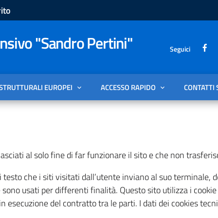
ito
sivo "Sandro Pertini"
Seguici
 STRUTTURALI EUROPEI
ACCESSO RAPIDO
CONTATTI 
asciati al solo fine di far funzionare il sito e che non trasferis
 testo che i siti visitati dall’utente inviano al suo terminal
 e sono usati per differenti finalità. Questo sito utilizza i co
n esecuzione del contratto tra le parti. I dati dei cookies tecn