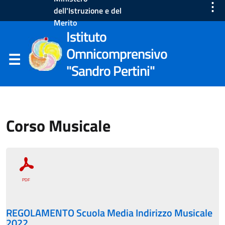
⋮
dell'Istruzione e del
Merito
Istituto
Omnicomprensivo
"Sandro Pertini"
Corso Musicale
REGOLAMENTO Scuola Media Indirizzo Musicale
2022