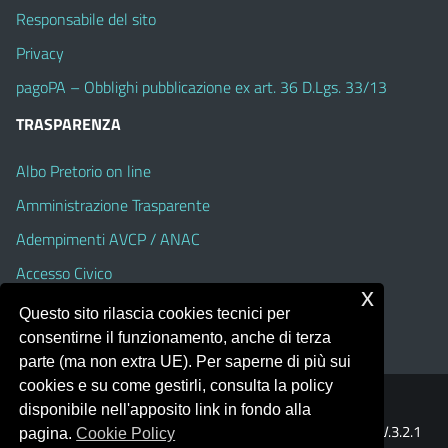
Responsabile del sito
Privacy
pagoPA – Obblighi pubblicazione ex art. 36 D.Lgs. 33/13
TRASPARENZA
Albo Pretorio on line
Amministrazione Trasparente
Adempimenti AVCP / ANAC
Accesso Civico
x
Dichiarazione di accessibilità
Questo sito rilascia cookies tecnici per
consentirne il funzionamento, anche di terza
parte (ma non extra UE). Per saperne di più sui
cookies e su come gestirli, consulta la policy
Portale realizzato con la piattaforma
Argo Web 4.0
disponibile nell'apposito link in fondo alla
Template Italia configurato sul tema accessibile
EduTheme
V.3.2.1
pagina.
Cookie Policy