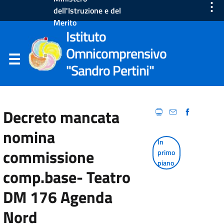
⋮
dell'Istruzione e del
Merito
Istituto
Omnicomprensivo
"Sandro Pertini"
Decreto mancata
nomina
In
commissione
primo
piano
comp.base- Teatro
DM 176 Agenda
Nord