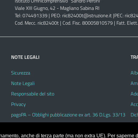
Istituto Omnicomprensivo "Sandro Pertini"
Viale XIII Giugno, 42 - Magliano Sabina RI
Tel: 074491339 | PEO:
riic82400t@istruzione.it |
PEC:
riic82
Cod. Mecc. riic82400t | Cod. Fisc. 80005810579 | Fatt. Ele
NOTE LEGALI
TR
Sicurezza
Alb
Note Legali
Amm
Responsabile del sito
Ade
Privacy
Acc
pagoPA – Obblighi pubblicazione ex art. 36 D.Lgs. 33/13
Dic
ionamento, anche di terza parte (ma non extra UE). Per saperne di