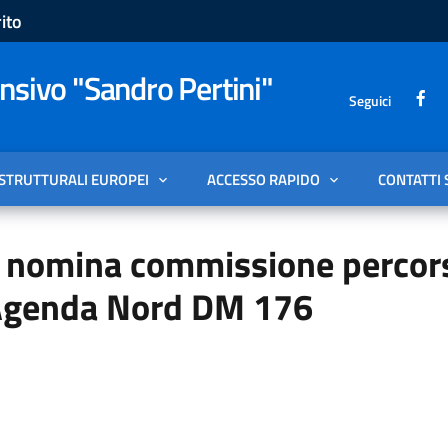
ito
sivo "Sandro Pertini"
Seguici
 STRUTTURALI EUROPEI
ACCESSO RAPIDO
CONTATTI 
 nomina commissione percor
Agenda Nord DM 176