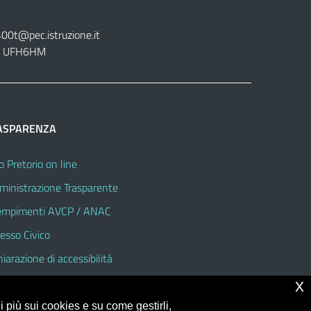
400t@pec.istruzione.it
tt. UFH6HM
ASPARENZA
o Pretorio on line
inistrazione Trasparente
mpimenti AVCP / ANAC
esso Civico
hiarazione di accessibilità
x
 più sui cookies e su come gestirli,