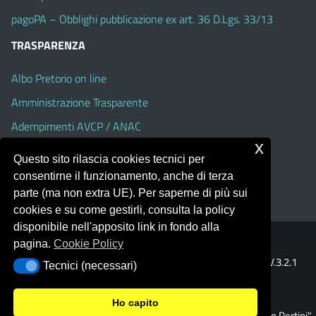
pagoPA – Obblighi pubblicazione ex art. 36 D.Lgs. 33/13
TRASPARENZA
Albo Pretorio on line
Amministrazione Trasparente
Adempimenti AVCP / ANAC
x
Accesso Civico
Questo sito rilascia cookies tecnici per
Dichiarazione di accessibilità
consentirne il funzionamento, anche di terza
parte (ma non extra UE). Per saperne di più sui
cookies e su come gestirli, consulta la policy
disponibile nell'apposito link in fondo alla
pagina.
Cookie Policy
Portale realizzato con la piattaforma
Argo Web 4.0
Template Italia configurato sul tema accessibile
EduTheme
V.3.2.1
Tecnici (necessari)
Tecnici (necessari)
(Alioth)
Ho capito
© 2026 Istituto Omnicomprensivo "Sandro Pertini"