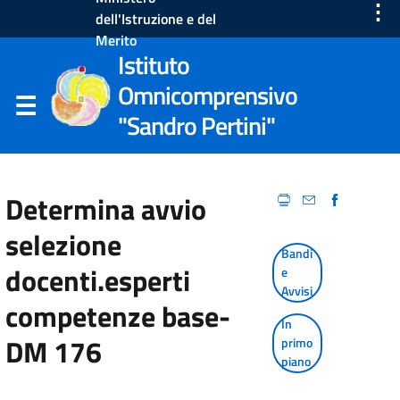
⋮
dell'Istruzione e del
Merito
Istituto
Omnicomprensivo
"Sandro Pertini"
Determina avvio
selezione
Bandi
docenti.esperti
e
Avvisi
competenze base-
In
DM 176
primo
piano