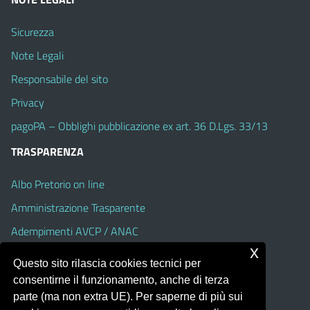
Sicurezza
Note Legali
Responsabile del sito
Privacy
pagoPA – Obblighi pubblicazione ex art. 36 D.Lgs. 33/13
TRASPARENZA
Albo Pretorio on line
Amministrazione Trasparente
Adempimenti AVCP / ANAC
x
Accesso Civico
Questo sito rilascia cookies tecnici per
Dichiarazione di accessibilità
consentirne il funzionamento, anche di terza
parte (ma non extra UE). Per saperne di più sui