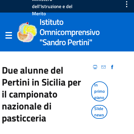
⋮
dell'Istruzione e del
Merito
Istituto
Omnicomprensivo
"Sandro Pertini"
Due alunne del
Pertini in Sicilia per
In
il campionato
primo
piano
nazionale di
Slide
pasticceria
news