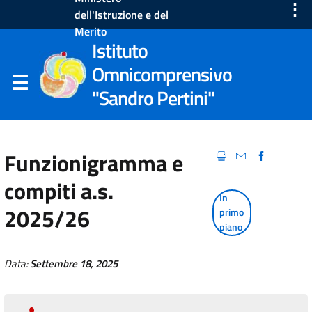
⋮
dell'Istruzione e del
Merito
Istituto
Omnicomprensivo
"Sandro Pertini"
Funzionigramma e
compiti a.s.
In
2025/26
primo
piano
Data:
Settembre 18, 2025