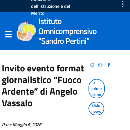
⋮
dell'Istruzione e del
Merito
Istituto
Omnicomprensivo
"Sandro Pertini"
Invito evento format
giornalistico “Fuoco
In
Ardente” di Angelo
primo
piano
Vassalo
Slide
news
Data:
Maggio 6, 2026