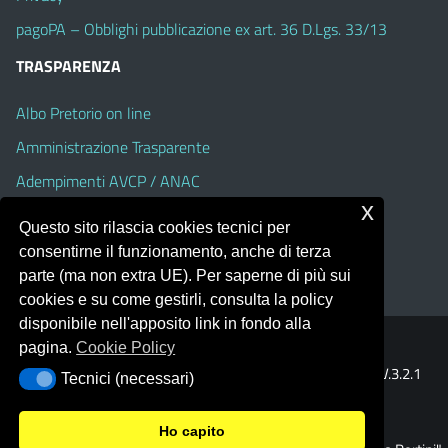
pagoPA – Obblighi pubblicazione ex art. 36 D.Lgs. 33/13
TRASPARENZA
Albo Pretorio on line
Amministrazione Trasparente
Adempimenti AVCP / ANAC
x
Accesso Civico
Questo sito rilascia cookies tecnici per
Dichiarazione di accessibilità
consentirne il funzionamento, anche di terza
parte (ma non extra UE). Per saperne di più sui
cookies e su come gestirli, consulta la policy
disponibile nell'apposito link in fondo alla
pagina.
Cookie Policy
Portale realizzato con la piattaforma
Argo Web 4.0
Template Italia configurato sul tema accessibile
EduTheme
V.3.2.1
Tecnici (necessari)
Tecnici (necessari)
(Alioth)
Ho capito