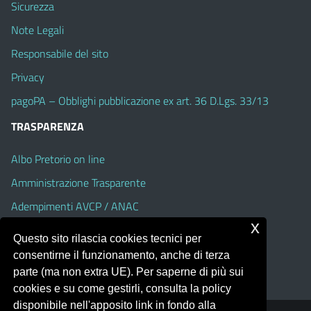
Sicurezza
Note Legali
Responsabile del sito
Privacy
pagoPA – Obblighi pubblicazione ex art. 36 D.Lgs. 33/13
TRASPARENZA
Albo Pretorio on line
Amministrazione Trasparente
Adempimenti AVCP / ANAC
x
Accesso Civico
Questo sito rilascia cookies tecnici per
Dichiarazione di accessibilità
consentirne il funzionamento, anche di terza
parte (ma non extra UE). Per saperne di più sui
cookies e su come gestirli, consulta la policy
disponibile nell'apposito link in fondo alla