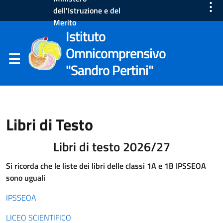
⋮
dell'Istruzione e del
Merito
Istituto
Omnicomprensivo
"Sandro Pertini"
Libri di Testo
Libri di testo 2026/27
Si ricorda che le liste dei libri delle classi 1A e 1B IPSSEOA
sono uguali
IPSSEOA
LICEO SCIENTIFICO