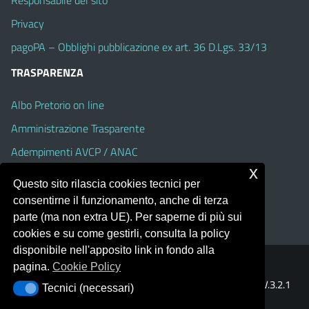
Responsabile del sito
Privacy
pagoPA – Obblighi pubblicazione ex art. 36 D.Lgs. 33/13
TRASPARENZA
Albo Pretorio on line
Amministrazione Trasparente
Adempimenti AVCP / ANAC
x
Accesso Civico
Questo sito rilascia cookies tecnici per
Dichiarazione di accessibilità
consentirne il funzionamento, anche di terza
parte (ma non extra UE). Per saperne di più sui
cookies e su come gestirli, consulta la policy
disponibile nell'apposito link in fondo alla
pagina.
Cookie Policy
Portale realizzato con la piattaforma
Argo Web 4.0
Template Italia configurato sul tema accessibile
EduTheme
V.3.2.1
Tecnici (necessari)
Tecnici (necessari)
(Alioth)