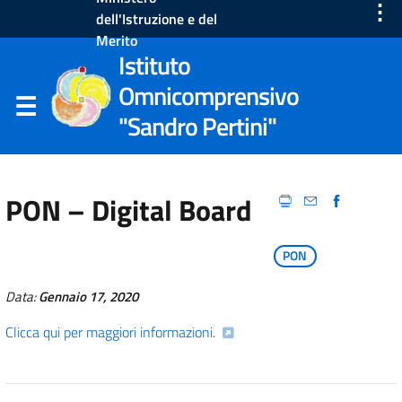
⋮
dell'Istruzione e del
Merito
Istituto
Omnicomprensivo
"Sandro Pertini"
PON – Digital Board
PON
Data:
Gennaio 17, 2020
Clicca qui per maggiori informazioni.