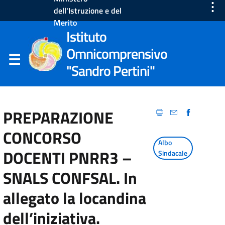
⋮
dell'Istruzione e del
Merito
Istituto
Omnicomprensivo
"Sandro Pertini"
PREPARAZIONE
CONCORSO
Albo
DOCENTI PNRR3 –
Sindacale
SNALS CONFSAL. In
allegato la locandina
dell’iniziativa.