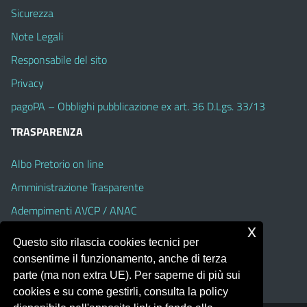
Sicurezza
Note Legali
Responsabile del sito
Privacy
pagoPA – Obblighi pubblicazione ex art. 36 D.Lgs. 33/13
TRASPARENZA
Albo Pretorio on line
Amministrazione Trasparente
Adempimenti AVCP / ANAC
x
Accesso Civico
Questo sito rilascia cookies tecnici per
Dichiarazione di accessibilità
consentirne il funzionamento, anche di terza
parte (ma non extra UE). Per saperne di più sui
cookies e su come gestirli, consulta la policy