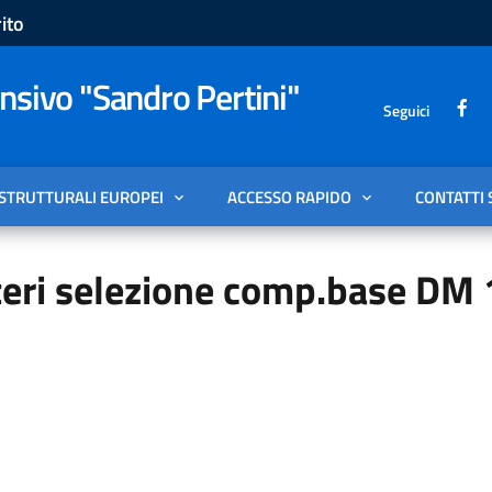
ito
sivo "Sandro Pertini"
Seguici
 STRUTTURALI EUROPEI
ACCESSO RAPIDO
CONTATTI 
teri selezione comp.base DM