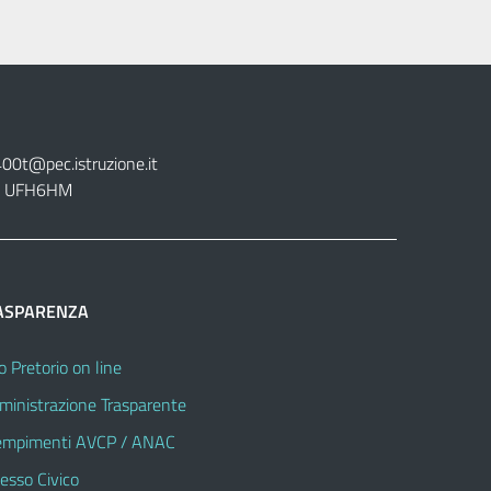
400t@pec.istruzione.it
tt. UFH6HM
ASPARENZA
o Pretorio on line
inistrazione Trasparente
mpimenti AVCP / ANAC
esso Civico