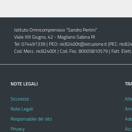
Istituto Omnicomprensivo "Sandro Pertini"
Viale XIII Giugno, 42 - Magliano Sabina RI
Tel: 074491339 | PEO:
riic82400t@istruzione.it |
PEC:
riic82
Cod. Mecc. riic82400t | Cod. Fisc. 80005810579 | Fatt. Ele
NOTE LEGALI
TR
Sicurezza
Alb
Note Legali
Amm
Responsabile del sito
Ade
Privacy
Acc