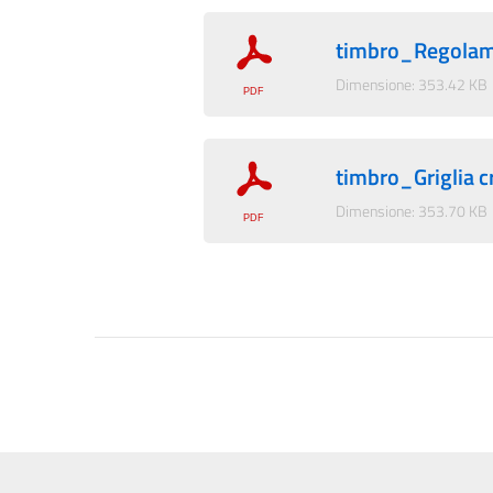
timbro_Regolame
Dimensione: 353.42 KB
timbro_Griglia c
Dimensione: 353.70 KB