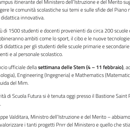
 campus itinerante del Ministero dell’Istruzione e del Merito su
gere le comunità scolastiche sui temi e sulle sfide del Piano n
didattica innovativa.
ù di 1500 studenti e docenti provenienti da circa 200 scuole d
bbineranno ambiti come lo sport, il cibo e le nuove tecnologie di
di didattica per gli studenti delle scuole primarie e secondari
genti e al personale scolastico.
ncio ufficiale della
settimana delle Stem (4 – 11 febbraio)
, a
ologia), Engineering (Ingegneria) e Mathematics (Matematica
guida del Mim.
ività di Scuola Futura si è tenuta oggi presso il Bastione Saint
.
pe Valditara, Ministro dell’Istruzione e del Merito – abbiam
r valorizzare i tanti progetti Pnrr del Ministero e quello che s