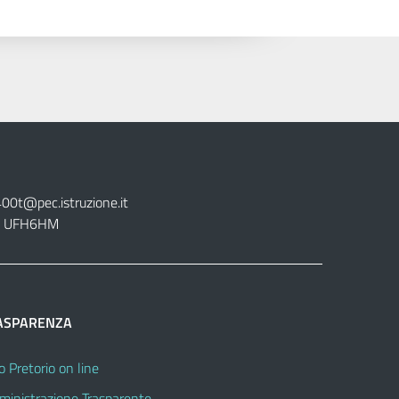
400t@pec.istruzione.it
tt. UFH6HM
ASPARENZA
o Pretorio on line
inistrazione Trasparente