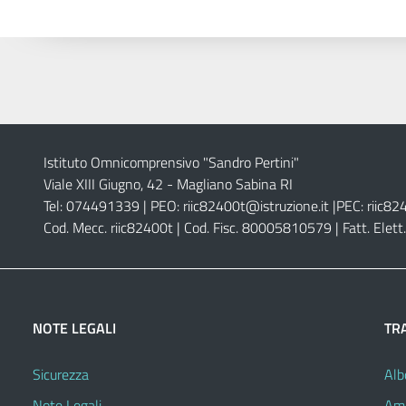
Istituto Omnicomprensivo "Sandro Pertini"
Viale XIII Giugno, 42 - Magliano Sabina RI
Tel: 074491339 | PEO:
riic82400t@istruzione.it |
PEC:
riic82
Cod. Mecc. riic82400t | Cod. Fisc. 80005810579 | Fatt. Ele
NOTE LEGALI
TR
Sicurezza
Alb
Note Legali
Amm