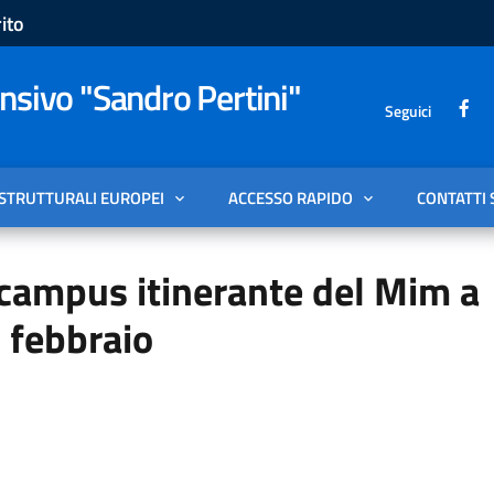
ito
sivo "Sandro Pertini"
Seguici
 STRUTTURALI EUROPEI
ACCESSO RAPIDO
CONTATTI 
l campus itinerante del Mim a
5 febbraio