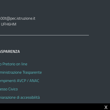
400t@pec.istruzione.it
tt. UFH6HM
ASPARENZA
o Pretorio on line
inistrazione Trasparente
mpimenti AVCP / ANAC
esso Civico
hiarazione di accessibilità
x