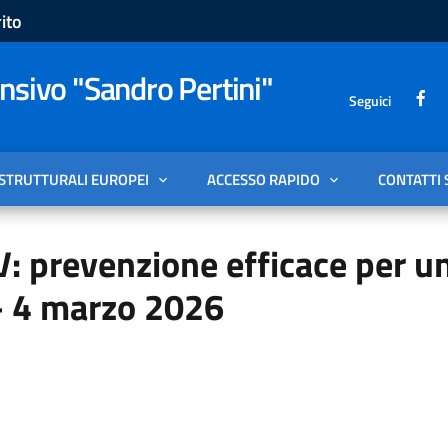
ito
sivo "Sandro Pertini"
Seguici
 STRUTTURALI EUROPEI
ACCESSO RAPIDO
CONTATTI 
: prevenzione efficace per u
– 4 marzo 2026