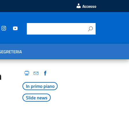
Accesso
SEGRETERIA
n
In primo piano
Slide news