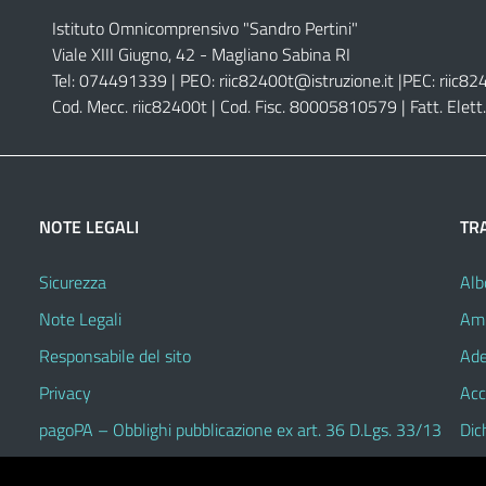
Istituto Omnicomprensivo "Sandro Pertini"
Viale XIII Giugno, 42 - Magliano Sabina RI
Tel: 074491339 | PEO:
riic82400t@istruzione.it |
PEC:
riic82
Cod. Mecc. riic82400t | Cod. Fisc. 80005810579 | Fatt. Ele
NOTE LEGALI
TR
Sicurezza
Alb
Note Legali
Amm
Responsabile del sito
Ade
Privacy
Acc
pagoPA – Obblighi pubblicazione ex art. 36 D.Lgs. 33/13
Dic