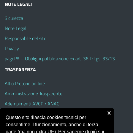
NOTE LEGALI
Sicurezza
Note Legali
Responsabile del sito
Privacy
pagoPA – Obblighi pubblicazione ex art. 36 D.Lgs. 33/13
TRASPARENZA
Albo Pretorio on line
Amministrazione Trasparente
Adempimenti AVCP / ANAC
x
Accesso Civico
Questo sito rilascia cookies tecnici per
Dichiarazione di accessibilità
consentirne il funzionamento, anche di terza
parte (ma non extra UE). Per saperne di più sui