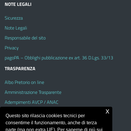
NOTE LEGALI
Sicurezza
Note Legali
Responsabile del sito
Privacy
pagoPA – Obblighi pubblicazione ex art. 36 D.Lgs. 33/13
TRASPARENZA
Albo Pretorio on line
Amministrazione Trasparente
Adempimenti AVCP / ANAC
x
Accesso Civico
Questo sito rilascia cookies tecnici per
Dichiarazione di accessibilità
consentirne il funzionamento, anche di terza
parte (ma non extra UE). Per saperne di più sui