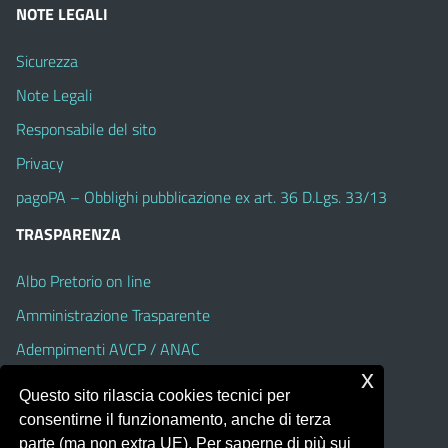
NOTE LEGALI
Sicurezza
Note Legali
Responsabile del sito
Privacy
pagoPA – Obblighi pubblicazione ex art. 36 D.Lgs. 33/13
TRASPARENZA
Albo Pretorio on line
Amministrazione Trasparente
Adempimenti AVCP / ANAC
x
Accesso Civico
Questo sito rilascia cookies tecnici per
Dichiarazione di accessibilità
consentirne il funzionamento, anche di terza
parte (ma non extra UE). Per saperne di più sui