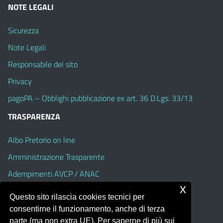
NOTE LEGALI
Sicurezza
Note Legali
Responsabile del sito
Privacy
pagoPA – Obblighi pubblicazione ex art. 36 D.Lgs. 33/13
TRASPARENZA
Albo Pretorio on line
Amministrazione Trasparente
Adempimenti AVCP / ANAC
x
Accesso Civico
Questo sito rilascia cookies tecnici per
Dichiarazione di accessibilità
consentirne il funzionamento, anche di terza
parte (ma non extra UE). Per saperne di più sui