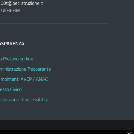
400t@pec.istruzione.it
tt. UFH6HM
ASPARENZA
o Pretorio on line
inistrazione Trasparente
mpimenti AVCP / ANAC
esso Civico
hiarazione di accessibilità
© 2026 Istituto Omnicomprensivo "Sandro Pertini"
x