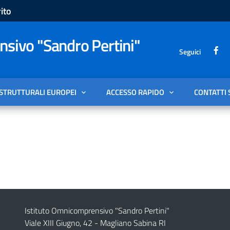
ito
sivo "Sandro Pertini"
Seguici
 STRUTTURALI EUROPEI
ACCESSO RAPIDO
CONTATTI 
Istituto Omnicomprensivo "Sandro Pertini"
Viale XIII Giugno, 42 - Magliano Sabina RI