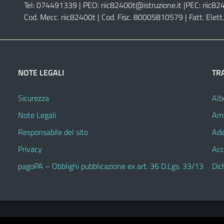
Tel: 074491339 | PEO:
riic82400t@istruzione.it |
PEC:
riic82
Cod. Mecc. riic82400t | Cod. Fisc. 80005810579 | Fatt. Ele
NOTE LEGALI
TR
Sicurezza
Alb
Note Legali
Amm
Responsabile del sito
Ade
Privacy
Acc
pagoPA – Obblighi pubblicazione ex art. 36 D.Lgs. 33/13
Dic