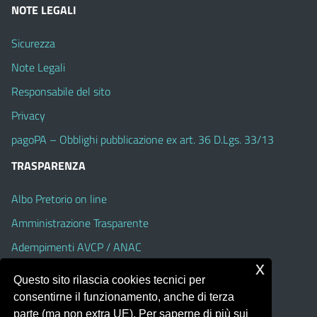
NOTE LEGALI
Sicurezza
Note Legali
Responsabile del sito
Privacy
pagoPA – Obblighi pubblicazione ex art. 36 D.Lgs. 33/13
TRASPARENZA
Albo Pretorio on line
Amministrazione Trasparente
Adempimenti AVCP / ANAC
x
Accesso Civico
Questo sito rilascia cookies tecnici per
Dichiarazione di accessibilità
consentirne il funzionamento, anche di terza
parte (ma non extra UE). Per saperne di più sui