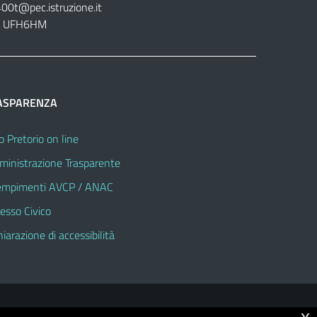
400t@pec.istruzione.it
tt. UFH6HM
ASPARENZA
o Pretorio on line
inistrazione Trasparente
mpimenti AVCP / ANAC
esso Civico
hiarazione di accessibilità
© 2026 Istituto Omnicomprensivo "Sandro Pertini"
x