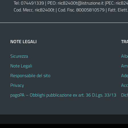
Tel: 074491339 | PEO:
riic82400t@istruzione.it |
PEC:
riic82
Cod. Mecc. riic82400t | Cod. Fisc. 80005810579 | Fatt. Ele
NOTE LEGALI
TR
Sicurezza
Alb
Note Legali
Amm
Responsabile del sito
Ade
Privacy
Acc
pagoPA – Obblighi pubblicazione ex art. 36 D.Lgs. 33/13
Dic