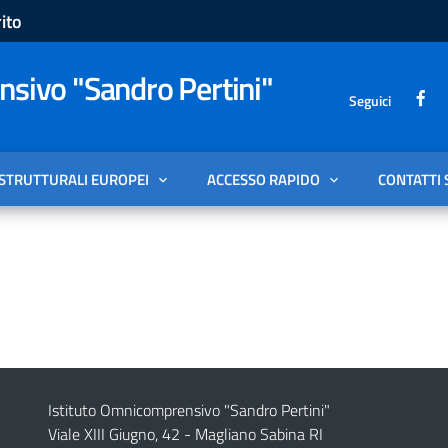
ito
sivo "Sandro Pertini"
Seguici
 STRUTTURALI EUROPEI
ACCESSO RAPIDO
CONTATTI 
Istituto Omnicomprensivo "Sandro Pertini"
Viale XIII Giugno, 42 - Magliano Sabina RI