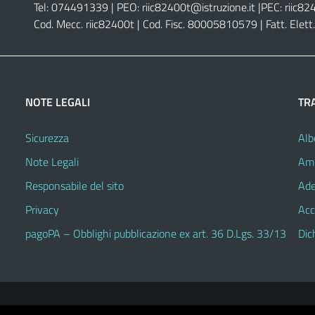
Tel: 074491339 | PEO:
riic82400t@istruzione.it |
PEC:
riic82
Cod. Mecc. riic82400t | Cod. Fisc. 80005810579 | Fatt. Ele
NOTE LEGALI
TR
Sicurezza
Alb
Note Legali
Amm
Responsabile del sito
Ade
Privacy
Acc
pagoPA – Obblighi pubblicazione ex art. 36 D.Lgs. 33/13
Dic