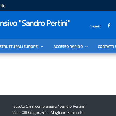
ito
sivo "Sandro Pertini"
Seguici
 STRUTTURALI EUROPEI
ACCESSO RAPIDO
CONTATTI 
Istituto Omnicomprensivo "Sandro Pertini"
Viale XIII Giugno, 42 - Magliano Sabina RI