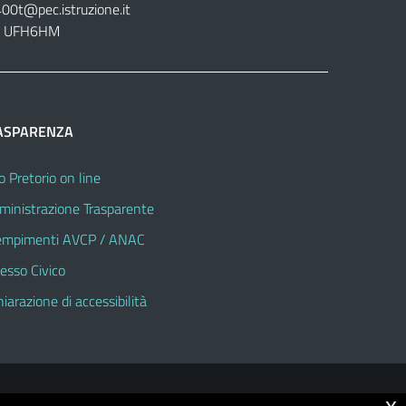
400t@pec.istruzione.it
tt. UFH6HM
ASPARENZA
o Pretorio on line
inistrazione Trasparente
mpimenti AVCP / ANAC
esso Civico
hiarazione di accessibilità
© 2026 Istituto Omnicomprensivo "Sandro Pertini"
x