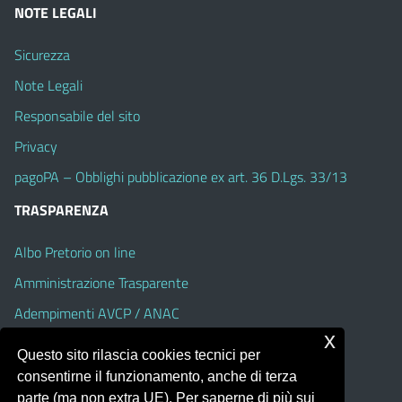
NOTE LEGALI
Sicurezza
Note Legali
Responsabile del sito
Privacy
pagoPA – Obblighi pubblicazione ex art. 36 D.Lgs. 33/13
TRASPARENZA
Albo Pretorio on line
Amministrazione Trasparente
Adempimenti AVCP / ANAC
x
Accesso Civico
Questo sito rilascia cookies tecnici per
Dichiarazione di accessibilità
consentirne il funzionamento, anche di terza
parte (ma non extra UE). Per saperne di più sui