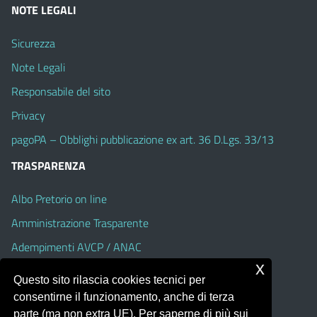
NOTE LEGALI
Sicurezza
Note Legali
Responsabile del sito
Privacy
pagoPA – Obblighi pubblicazione ex art. 36 D.Lgs. 33/13
TRASPARENZA
Albo Pretorio on line
Amministrazione Trasparente
Adempimenti AVCP / ANAC
x
Accesso Civico
Questo sito rilascia cookies tecnici per
Dichiarazione di accessibilità
consentirne il funzionamento, anche di terza
parte (ma non extra UE). Per saperne di più sui