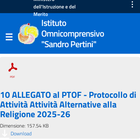
⋮
dell'Istruzione e del
Merito
Istituto
Omnicomprensivo
"Sandro Pertini"
10 ALLEGATO al PTOF - Protocollo di
Attività Attività Alternative alla
Religione 2025-26
Dimensione: 157.54 KB
Download