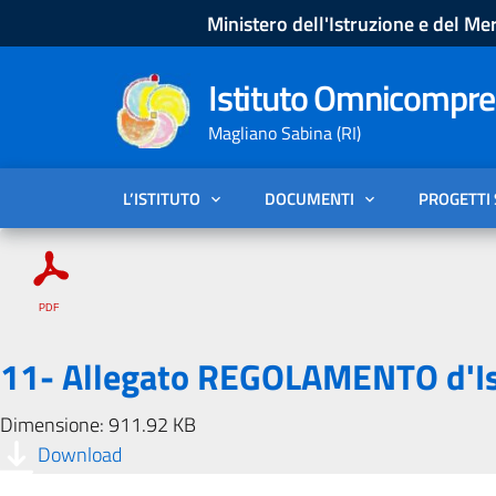
Ministero dell'Istruzione e del Mer
Istituto Omnicompren
Magliano Sabina (RI)
L’ISTITUTO
DOCUMENTI
PROGETTI
11- Allegato REGOLAMENTO d'I
Dimensione: 911.92 KB
Download