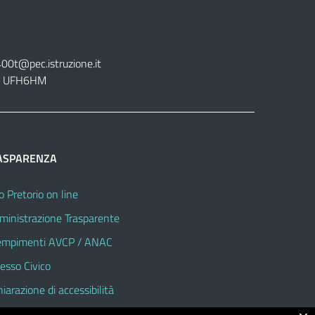
400t@pec.istruzione.it
tt. UFH6HM
ASPARENZA
o Pretorio on line
inistrazione Trasparente
mpimenti AVCP / ANAC
esso Civico
hiarazione di accessibilità