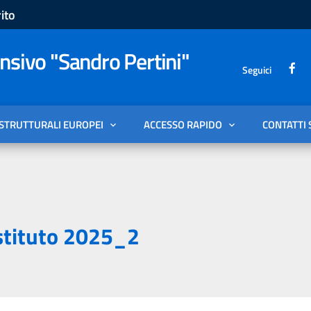
ito
sivo "Sandro Pertini"
Seguici
 STRUTTURALI EUROPEI
ACCESSO RAPIDO
CONTATTI 
stituto 2025_2