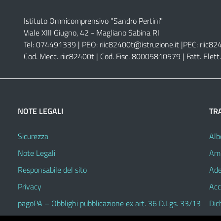
Istituto Omnicomprensivo "Sandro Pertini"
Viale XIII Giugno, 42 - Magliano Sabina RI
Tel: 074491339 | PEO:
riic82400t@istruzione.it |
PEC:
riic82
Cod. Mecc. riic82400t | Cod. Fisc. 80005810579 | Fatt. Ele
NOTE LEGALI
TR
Sicurezza
Alb
Note Legali
Amm
Responsabile del sito
Ade
Privacy
Acc
pagoPA – Obblighi pubblicazione ex art. 36 D.Lgs. 33/13
Dic