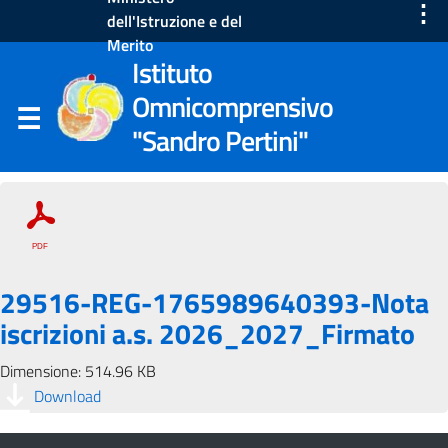
⋮
dell'Istruzione e del
Merito
Istituto
Omnicomprensivo
"Sandro Pertini"
29516-REG-1765989640393-Nota
iscrizioni a.s. 2026_2027_Firmato
Dimensione: 514.96 KB
Download