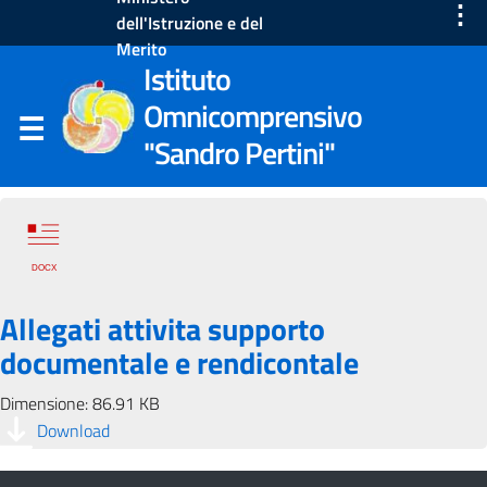
⋮
dell'Istruzione e del
Merito
Istituto
Omnicomprensivo
"Sandro Pertini"
Allegati attivita supporto
documentale e rendicontale
Dimensione: 86.91 KB
Download