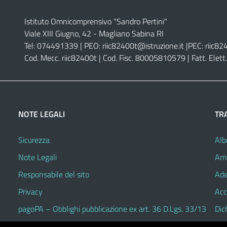
Istituto Omnicomprensivo "Sandro Pertini"
Viale XIII Giugno, 42 - Magliano Sabina RI
Tel: 074491339 | PEO:
riic82400t@istruzione.it |
PEC:
riic82
Cod. Mecc. riic82400t | Cod. Fisc. 80005810579 | Fatt. Ele
NOTE LEGALI
TR
Sicurezza
Alb
Note Legali
Amm
Responsabile del sito
Ade
Privacy
Acc
pagoPA – Obblighi pubblicazione ex art. 36 D.Lgs. 33/13
Dic