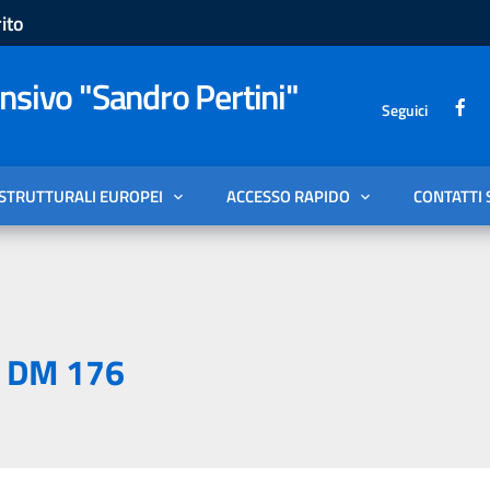
ito
sivo "Sandro Pertini"
Seguici
 STRUTTURALI EUROPEI
ACCESSO RAPIDO
CONTATTI 
e DM 176