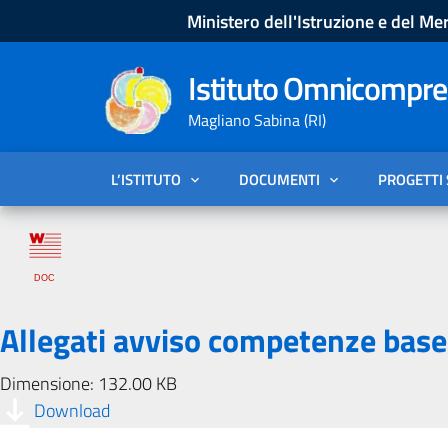
Ministero dell'Istruzione e del Mer
Istituto Omnicompren
Magliano Sabina (RI)
L’ISTITUTO
DOCUMENTI
PROGETTI
Allegati avviso competenze bas
Dimensione: 132.00 KB
Download