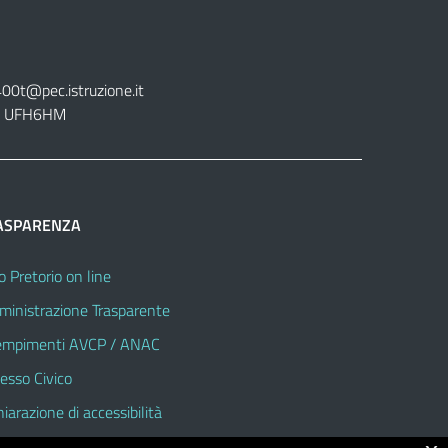
400t@pec.istruzione.it
tt. UFH6HM
ASPARENZA
o Pretorio on line
inistrazione Trasparente
mpimenti AVCP / ANAC
esso Civico
hiarazione di accessibilità