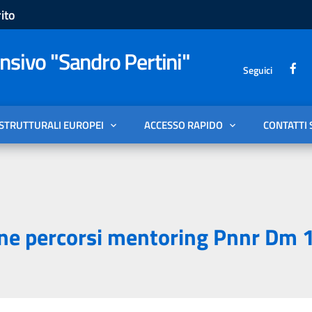
ito
sivo "Sandro Pertini"
Seguici
 STRUTTURALI EUROPEI
ACCESSO RAPIDO
CONTATTI 
ione percorsi mentoring Pnnr Dm