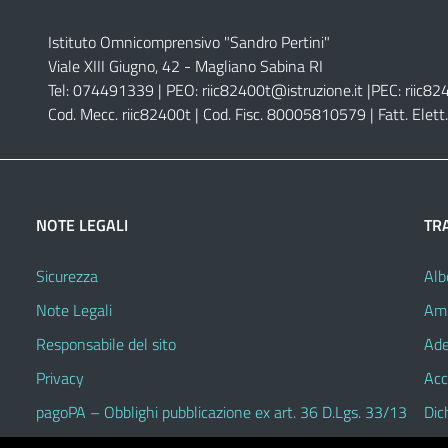
Istituto Omnicomprensivo "Sandro Pertini"
Viale XIII Giugno, 42 - Magliano Sabina RI
Tel: 074491339 | PEO:
riic82400t@istruzione.it |
PEC:
riic82
Cod. Mecc. riic82400t | Cod. Fisc. 80005810579 | Fatt. Ele
NOTE LEGALI
TR
Sicurezza
Alb
Note Legali
Amm
Responsabile del sito
Ade
Privacy
Acc
pagoPA – Obblighi pubblicazione ex art. 36 D.Lgs. 33/13
Dic