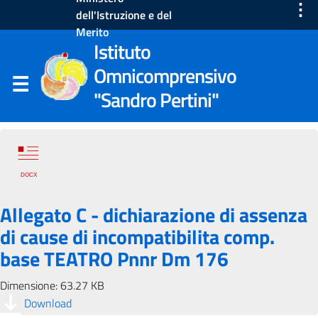
⋮
dell'Istruzione e del
Merito
Istituto
Omnicomprensivo
"Sandro Pertini"
Allegato C - dichiarazione di assenza
di cause di incompatibilita comp.
base TEATRO Pnnr Dm 176
Dimensione: 63.27 KB
Download