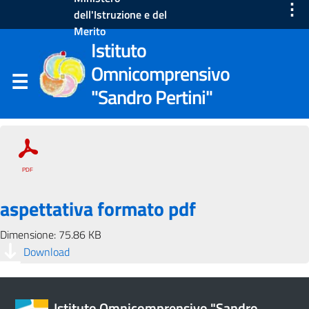
⋮
dell'Istruzione e del
Merito
Istituto
Omnicomprensivo
"Sandro Pertini"
aspettativa formato pdf
Dimensione: 75.86 KB
Download
Istituto Omnicomprensivo "Sandro