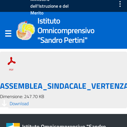
⋮
dell'Istruzione e del
Merito
Istituto
Omnicomprensivo
"Sandro Pertini"
ASSEMBLEA_SINDACALE_VERTENZ
Dimensione: 247.70 KB
Download
Istituto Omnicomprensivo "Sandro