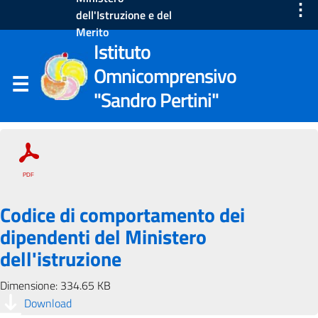
⋮
dell'Istruzione e del
Merito
Istituto
Omnicomprensivo
"Sandro Pertini"
Codice di comportamento dei
dipendenti del Ministero
dell'istruzione
Dimensione: 334.65 KB
Download