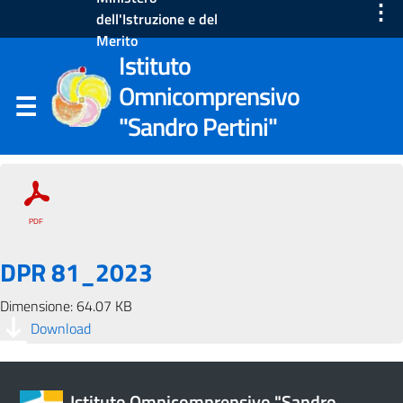
⋮
dell'Istruzione e del
Merito
Istituto
Omnicomprensivo
"Sandro Pertini"
DPR 81_2023
Dimensione: 64.07 KB
Download
Istituto Omnicomprensivo "Sandro