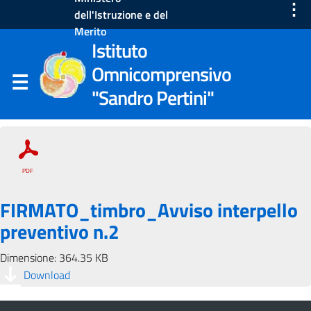
⋮
dell'Istruzione e del
Merito
Istituto
Omnicomprensivo
"Sandro Pertini"
FIRMATO_timbro_Avviso interpello
preventivo n.2
Dimensione: 364.35 KB
Download