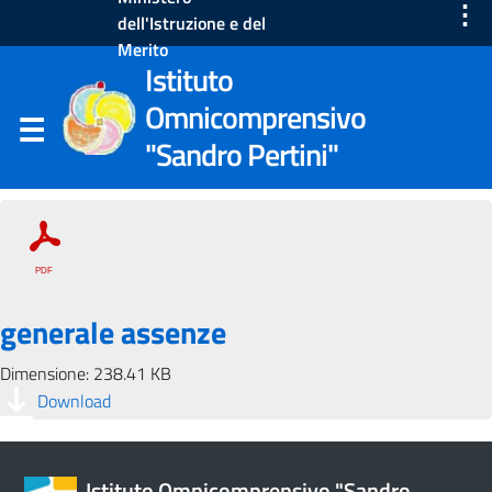
⋮
dell'Istruzione e del
Merito
Istituto
Omnicomprensivo
"Sandro Pertini"
generale assenze
Dimensione: 238.41 KB
Download
Istituto Omnicomprensivo "Sandro