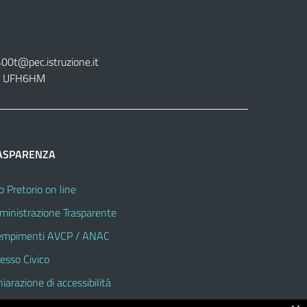
400t@pec.istruzione.it
tt. UFH6HM
ASPARENZA
o Pretorio on line
inistrazione Trasparente
mpimenti AVCP / ANAC
esso Civico
hiarazione di accessibilità