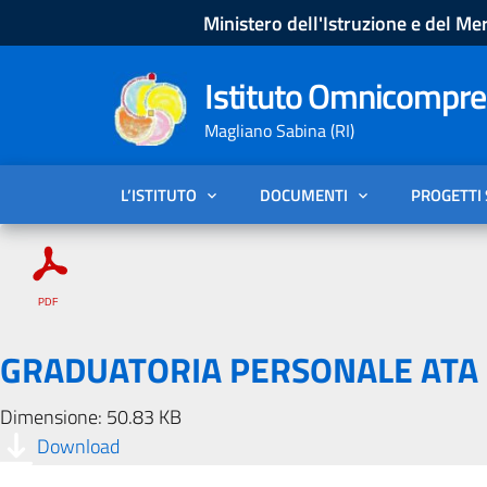
Ministero dell'Istruzione e del Mer
Istituto Omnicompren
Magliano Sabina (RI)
L’ISTITUTO
DOCUMENTI
PROGETTI
GRADUATORIA PERSONALE ATA
Dimensione: 50.83 KB
Download