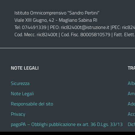
Istituto Omnicomprensivo "Sandro Pertini"
Viale XIII Giugno, 42 - Magliano Sabina RI
Tel: 074491339 | PEO:
riic82400t@istruzione.it |
PEC:
riic82
Cod. Mecc. riic82400t | Cod. Fisc. 80005810579 | Fatt. Ele
NOTE LEGALI
TR
Sicurezza
Alb
Note Legali
Amm
Responsabile del sito
Ade
Privacy
Acc
pagoPA – Obblighi pubblicazione ex art. 36 D.Lgs. 33/13
Dic