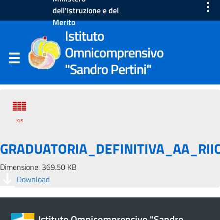
⋮
dell'Istruzione e del
Merito
Istituto
Omnicomprensivo
"Sandro Pertini"
GRADUATORIA_DEFINITIVA_AA_RII
Dimensione: 369.50 KB
Download
Istituto Omnicomprensivo "Sandro