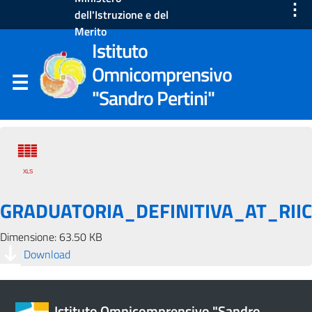
⋮
dell'Istruzione e del
Merito
Istituto
Omnicomprensivo
"Sandro Pertini"
GRADUATORIA_DEFINITIVA_AT_RII
Dimensione: 63.50 KB
Download
Istituto Omnicomprensivo "Sandro