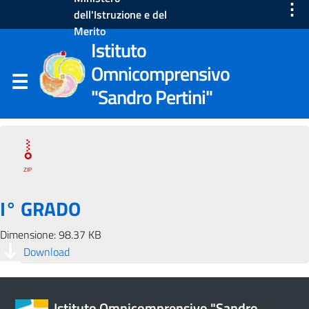
⋮
dell'Istruzione e del
Merito
Istituto
Omnicomprensivo
"Sandro Pertini"
I° GRADO
Dimensione: 98.37 KB
Download
Istituto Omnicomprensivo "Sandro