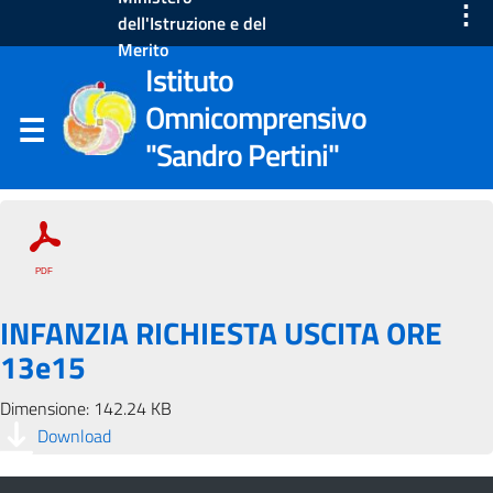
⋮
dell'Istruzione e del
Merito
Istituto
Omnicomprensivo
"Sandro Pertini"
INFANZIA RICHIESTA USCITA ORE
13e15
Dimensione: 142.24 KB
Download