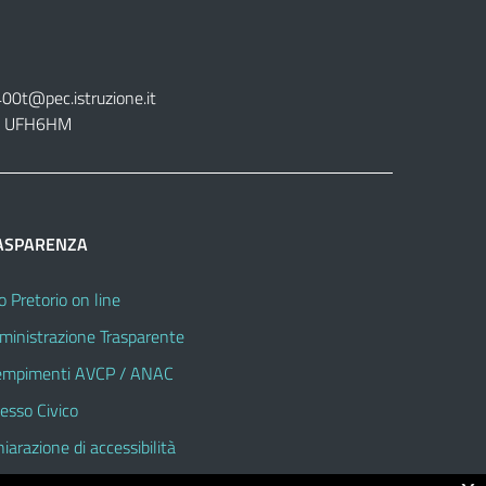
400t@pec.istruzione.it
tt. UFH6HM
ASPARENZA
o Pretorio on line
inistrazione Trasparente
mpimenti AVCP / ANAC
esso Civico
hiarazione di accessibilità