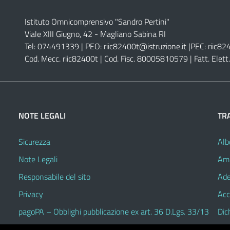
Istituto Omnicomprensivo "Sandro Pertini"
Viale XIII Giugno, 42 - Magliano Sabina RI
Tel: 074491339 | PEO:
riic82400t@istruzione.it |
PEC:
riic82
Cod. Mecc. riic82400t | Cod. Fisc. 80005810579 | Fatt. Ele
NOTE LEGALI
TR
Sicurezza
Alb
Note Legali
Amm
Responsabile del sito
Ade
Privacy
Acc
pagoPA – Obblighi pubblicazione ex art. 36 D.Lgs. 33/13
Dic